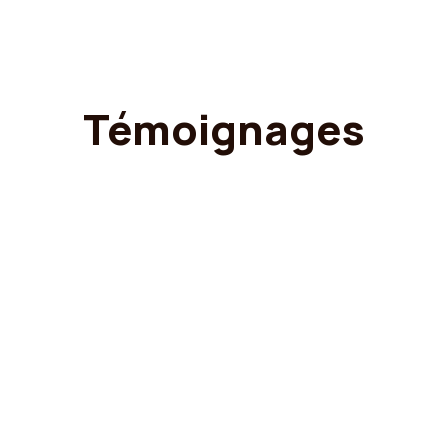
Témoignages
Ce qu’ils pensent de nous.
Excellent
Basée sur
11 avis